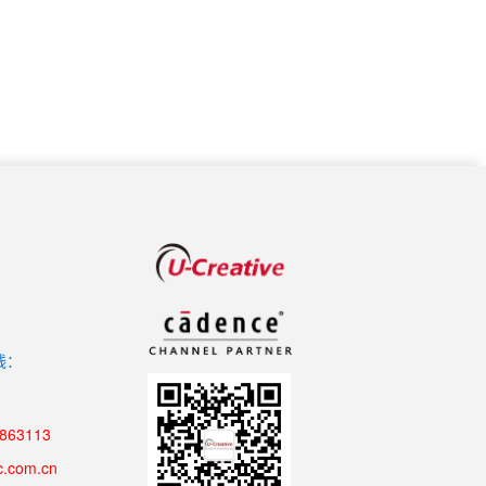
线：
8863113
c.com.cn