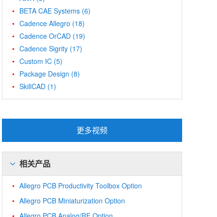
BETA CAE Systems
(6)
Cadence Allegro
(18)
Cadence OrCAD
(19)
Cadence Sigrity
(17)
Custom IC
(5)
Package Design
(8)
SkillCAD
(1)
更多视频
相关产品
Allegro PCB Productivity Toolbox Option
Allegro PCB Miniaturization Option
Allegro PCB Analog/RF Option