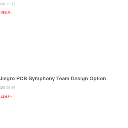
020-12-17
详细资料»
llegro PCB Symphony Team Design Option
020-09-16
详细资料»