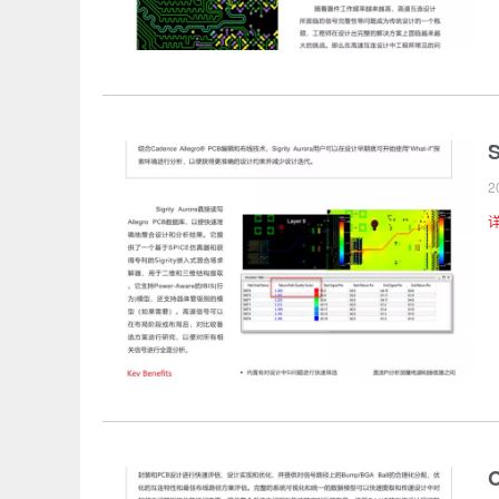
S
2
O