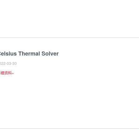
elsius Thermal Solver
022-03-30
详细资料»