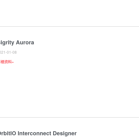
igrity Aurora
021-01-08
详细资料»
rbitIO Interconnect Designer