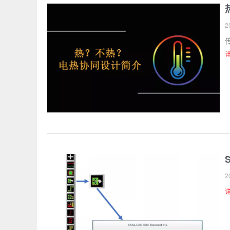
2
S
2