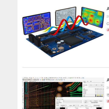
A
2
C
A
2