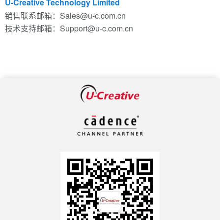
U-Creative Technology Limited
销售联系邮箱：Sales@u-c.com.cn
技术支持邮箱：Support@u-c.com.cn