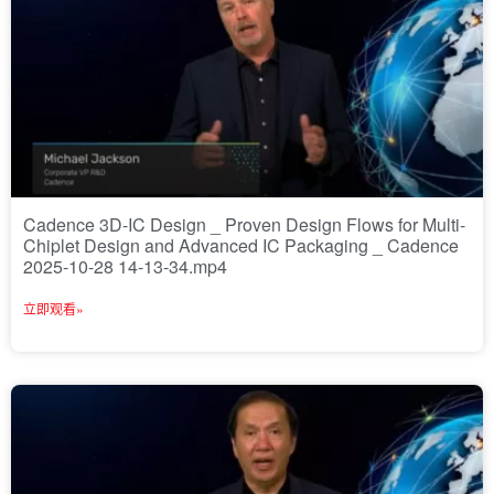
Cadence 3D-IC Design _ Proven Design Flows for Multi-
Chiplet Design and Advanced IC Packaging _ Cadence
2025-10-28 14-13-34.mp4
立即观看»