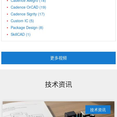
Cadence Allegro
(18)
Cadence OrCAD
(19)
Cadence Sigrity
(17)
Custom IC
(5)
Package Design
(8)
SkillCAD
(1)
更多视频
技术资讯
技术资讯