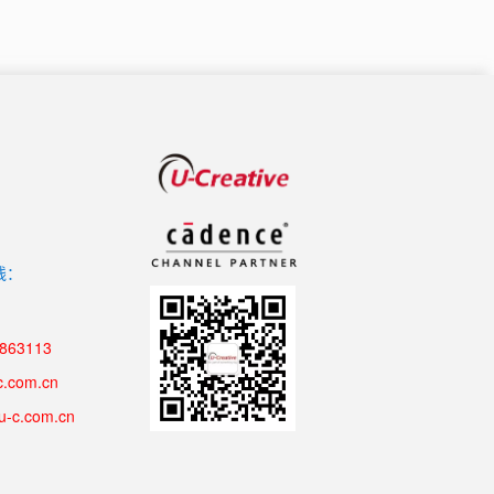
线：
8863113
c.com.cn
u-c.com.cn