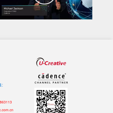
线：
8863113
c.com.cn