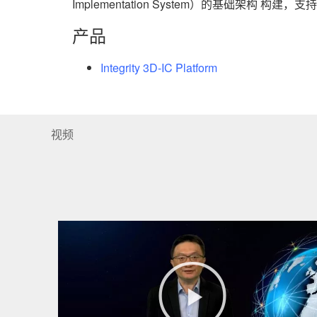
Implementation System）的基础架
产品
Palladium Z2
Integrity 3D-IC Platform
Integrity System Planner
Pegasus Verification System
Voltus IC Power Integrity
Protocol IP
视频
Celsius Thermal Solver