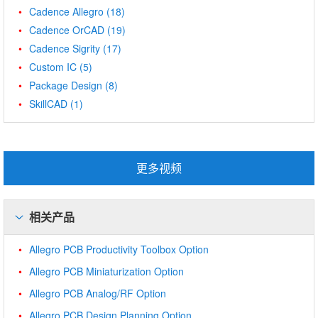
Cadence Allegro
(18)
Cadence OrCAD
(19)
Cadence Sigrity
(17)
Custom IC
(5)
Package Design
(8)
SkillCAD
(1)
更多视频
相关产品
Allegro PCB Productivity Toolbox Option
Allegro PCB Miniaturization Option
Allegro PCB Analog/RF Option
Allegro PCB Design Planning Option