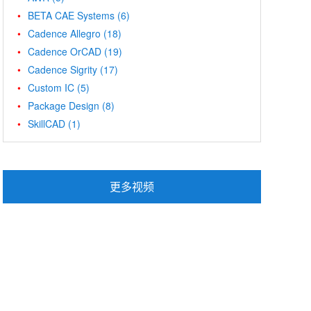
BETA CAE Systems
(6)
Cadence Allegro
(18)
Cadence OrCAD
(19)
Cadence Sigrity
(17)
Custom IC
(5)
Package Design
(8)
SkillCAD
(1)
更多视频