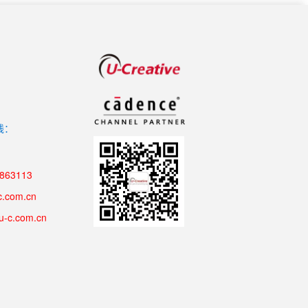
线：
8863113
c.com.cn
u-c.com.cn