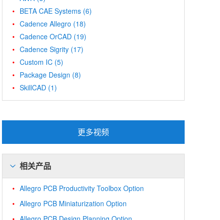
BETA CAE Systems
(6)
Cadence Allegro
(18)
Cadence OrCAD
(19)
Cadence Sigrity
(17)
Custom IC
(5)
Package Design
(8)
SkillCAD
(1)
更多视频
相关产品
Allegro PCB Productivity Toolbox Option
Allegro PCB Miniaturization Option
Allegro PCB Design Planning Option