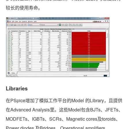
较长的使用寿命。
Libraries
在PSpice增加了模拟工作平台的Model 的Library，且提供
在Advanced Analysis里。这些Model包含BJTs、JFETs、
MODFETs、IGBTs、SCRs、Magnetic cores及toroids、
Power diodes 及Bridges、Operational amplifiers、