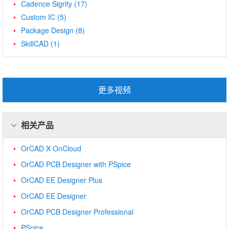
Cadence Sigrity
(17)
Custom IC
(5)
Package Design
(8)
SkillCAD
(1)
更多视频
相关产品
OrCAD X OnCloud
OrCAD PCB Designer with PSpice
OrCAD EE Designer Plus
OrCAD EE Designer
OrCAD PCB Designer Professional
PSpice