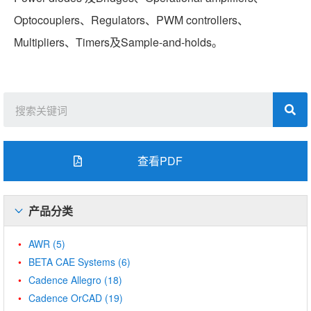
Optocouplers、Regulators、PWM controllers、
Multipliers、Timers及Sample-and-holds。
查看PDF
产品分类
AWR
(5)
BETA CAE Systems
(6)
Cadence Allegro
(18)
Cadence OrCAD
(19)