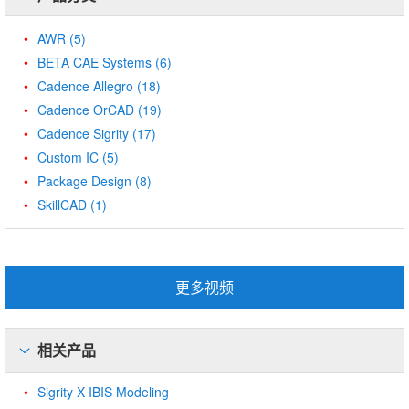
AWR
(5)
BETA CAE Systems
(6)
Cadence Allegro
(18)
Cadence OrCAD
(19)
Cadence Sigrity
(17)
Custom IC
(5)
Package Design
(8)
SkillCAD
(1)
更多视频
相关产品
Sigrity X IBIS Modeling