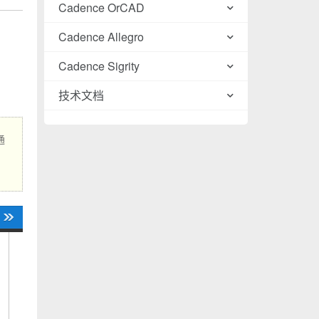
Cadence OrCAD
Cadence Allegro
Cadence Sigrity
技术文档
通
、