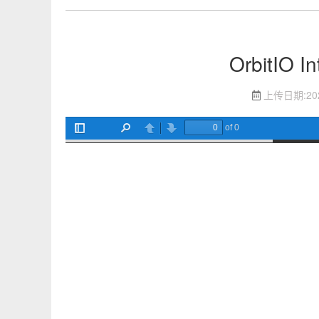
OrbitIO I
上传日期:
2