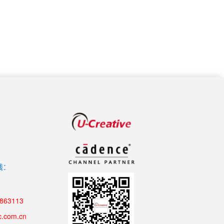
线：
8863113
c.com.cn